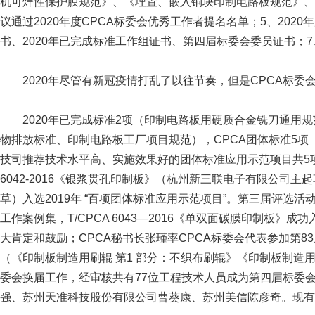
机可焊性保护膜规范》、《埋置、嵌入铜块印制电路板规范》、《P
议通过2020年度CPCA标委会优秀工作者提名名单；5、20
书、2020年已完成标准工作组证书、第四届标委会委员证书；
2020年尽管有新冠疫情打乱了以往节奏，但是CPCA标委
2020年已完成标准2项（印制电路板用硬质合金铣刀通用规范
物排放标准、印制电路板工厂项目规范），CPCA团体标准5
技司推荐技术水平高、实施效果好的团体标准应用示范项目共5项，其
6042-2016《银浆贯孔印制板》（杭州新三联电子有限公司主起
草）入选2019年 “百项团体标准应用示范项目”。第三届评选活
工作案例集，T/CPCA 6043—2016《单双面碳膜印制
大肯定和鼓励；CPCA秘书长张瑾率CPCA标委会代表参加第83
（《印制板制造用刷辊 第1 部分：不织布刷辊》《印制板制造用
委会换届工作，经审核共有77位工程技术人员成为第四届标委会委
强、苏州天准科技股份有限公司曹葵康、苏州美信陈彦奇。现有领