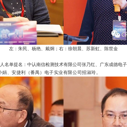
左：朱民、杨艳、戴炯；右：徐朝晨、苏新虹、陈世金
个人名单提名：中认南信检测技术有限公司张乃红、广东成德电
小
娟
、安捷利（番禺）
电子实业有限公司招淑玲。