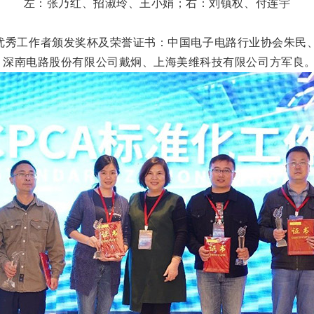
左：张乃红、招淑玲、王小
娟
；右：刘镇权、付连
宇
优秀工作者颁发奖杯及荣誉证书：中国电子电路行业协会朱民
、深南电路股份有限公司戴
炯
、上海美维科技有限公司方军良